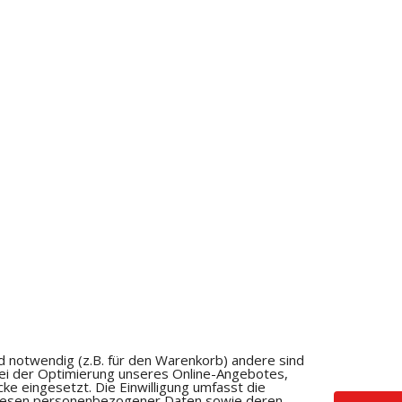
d notwendig (z.B. für den Warenkorb) andere sind
bei der Optimierung unseres Online-Angebotes,
e eingesetzt. Die Einwilligung umfasst die
uslesen personenbezogener Daten sowie deren