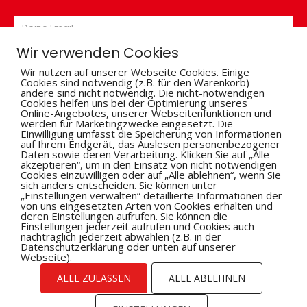
Wir verwenden Cookies
Wir nutzen auf unserer Webseite Cookies. Einige
Cookies sind notwendig (z.B. für den Warenkorb)
andere sind nicht notwendig. Die nicht-notwendigen
Cookies helfen uns bei der Optimierung unseres
Hiermit bestätige ich, dass ich mit der Verarbeitung
Online-Angebotes, unserer Webseitenfunktionen und
werden für Marketingzwecke eingesetzt. Die
meiner Daten zum Zweck der Kontaktaufnahme, wie in
Einwilligung umfasst die Speicherung von Informationen
der
Datenschutzerklärung
beschrieben, einverstanden
auf Ihrem Endgerät, das Auslesen personenbezogener
bin.
Daten sowie deren Verarbeitung. Klicken Sie auf „Alle
akzeptieren“, um in den Einsatz von nicht notwendigen
Cookies einzuwilligen oder auf „Alle ablehnen“, wenn Sie
sich anders entscheiden. Sie können unter
Bitte
„Einstellungen verwalten“ detaillierte Informationen der
von uns eingesetzten Arten von Cookies erhalten und
lasse
deren Einstellungen aufrufen. Sie können die
dieses
Einstellungen jederzeit aufrufen und Cookies auch
Feld
nachträglich jederzeit abwählen (z.B. in der
Datenschutzerklärung oder unten auf unserer
leer.
Alternative:
Webseite).
ALLE ZULASSEN
ALLE ABLEHNEN